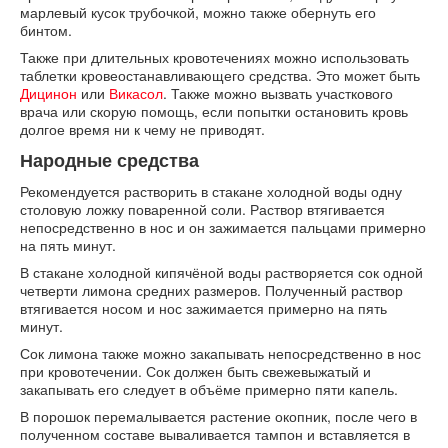
марлевый кусок трубочкой, можно также обернуть его
бинтом.
Также при длительных кровотечениях можно использовать
таблетки кровеостанавливающего средства. Это может быть
Дицинон
или
Викасол
. Также можно вызвать участкового
врача или скорую помощь, если попытки остановить кровь
долгое время ни к чему не приводят.
Народные средства
Рекомендуется растворить в стакане холодной воды одну
столовую ложку поваренной соли. Раствор втягивается
непосредственно в нос и он зажимается пальцами примерно
на пять минут.
В стакане холодной кипячёной воды растворяется сок одной
четверти лимона средних размеров. Полученный раствор
втягивается носом и нос зажимается примерно на пять
минут.
Сок лимона также можно закапывать непосредственно в нос
при кровотечении. Сок должен быть свежевыжатый и
закапывать его следует в объёме примерно пяти капель.
В порошок перемалывается растение окопник, после чего в
полученном составе вываливается тампон и вставляется в