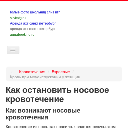
голые фото школьниц слив втг
slivkatg.ru
Аренда яхт санкт петербург
аренда яхт санкт петербург
aquabooking.ru
Кровотечения:
Кровотечения
/
Взрослые
/
Дети
Кровь при мочеиспускании у женщин
Как остановить носовое
Взрослые
кровотечение
Препараты
Как возникают носовые
Средства
кровотечения
Карта
Кровотечение из носа, как правило, является результатом