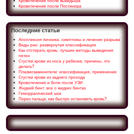
Кровотечение после выкидыша
Кровотечение после Постинора
Последние статьи
Апоплексия яичника: симптомы и лечение разрыва
Виды ран: развернутая классификация
Как отстирать кровь: лучшие методы выведения
пятен
Сгустки крови из носа у ребенка: причины, что
делать?
Плазмозаменители: классификация, применение
Сгустки крови из заднего прохода
Кровотечение и боли после УЗИ
Жидкий бинт: все о жидких бинтах
Геморрагический шок
Порез пальца: как быстро остановить кровь?