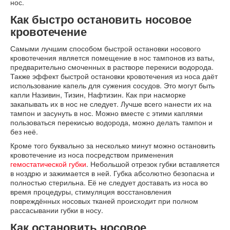
нос.
Как быстро остановить носовое
кровотечение
Самыми лучшим способом быстрой остановки носового
кровотечения является помещение в нос тампонов из ваты,
предварительно смоченных в растворе перекиси водорода.
Также эффект быстрой остановки кровотечения из носа даёт
использование капель для сужения сосудов. Это могут быть
капли Називин, Тизин, Нафтизин. Как при насморке
закапывать их в нос не следует. Лучше всего нанести их на
тампон и засунуть в нос. Можно вместе с этими каплями
пользоваться перекисью водорода, можно делать тампон и
без неё.
Кроме того буквально за несколько минут можно остановить
кровотечение из носа посредством применения
гемостатической губки
. Небольшой отрезок губки вставляется
в ноздрю и зажимается в ней. Губка абсолютно безопасна и
полностью стерильна. Её не следует доставать из носа во
время процедуры, стимуляция восстановления
повреждённых носовых тканей происходит при полном
рассасывании губки в носу.
Как остановить носовое