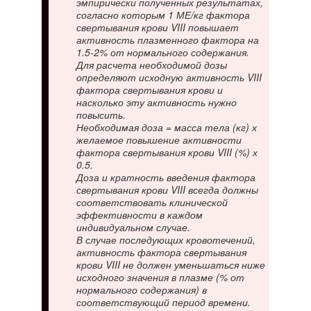
эмпирически полученных результатах,
согласно которым 1 МЕ/кг фактора
свертывания крови VIII повышает
активность плазменного фактора на
1.5-2% от нормального содержания.
Для расчета необходимой дозы
определяют исходную активность VIII
фактора свертывания крови и
насколько эту активность нужно
повысить.
Необходимая доза = масса тела (кг) х
желаемое повышение активности
фактора свертывания крови VIII (%) х
0.5.
Доза и кратность введения фактора
свертывания крови VIII всегда должны
соответствовать клинической
эффективности в каждом
индивидуальном случае.
В случае последующих кровотечений,
активность фактора свертывания
крови VIII не должен уменьшаться ниже
исходного значения в плазме (% от
нормального содержания) в
соответствующий период времени.