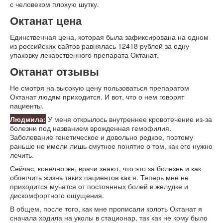
с человеком плохую шутку.
Октанат цена
Единственная цена, которая была зафиксирована на одном
из российских сайтов равнялась 12418 рублей за одну
упаковку лекарственного препарата Октанат.
Октанат отзывы
Не смотря на высокую цену пользоваться препаратом
Октанат людям приходится. И вот, что о нем говорят
пациенты.
Людмила:
У меня открылось внутреннее кровотечение из-за
болезни под названием врожденная гемофилия.
Заболевание генетическое и довольно редкое, поэтому
раньше не имели лишь смутное понятие о том, как его нужно
лечить.
Сейчас, конечно же, врачи знают, что это за болезнь и как
облегчить жизнь таких пациентов как я. Теперь мне не
приходится мучатся от постоянных болей в желудке и
дискомфортного ощущения.
В общем, после того, как мне прописали колоть Октанат я
сначала ходила на уколы в стационар, так как не кому было