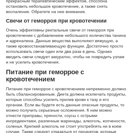
прекрасным терапевтическим эффектом, способна
остановить небольшое кровотечение, а также снять
воспаление. Обратите на нее внимание.
Свечи от геморроя при кровотечении
Очень эффективны ректальные свечи от геморроя при
кровотечении с добавлением небольшого количества танина
и адреналина. Данные вещества выполняют вяжущую, а
также кровоостанавливающую функции. Достаточно просто
использовать свечи один или два раза в день. Однако
вводить свечи следует аккуратно, чтобы не повредить узлам
и не усилить кровотечения.
Питание при геморрое с
кровотечением
Питание при геморрое с кровотечением непременно должно
быть сбалансированным. Диета должна исключать продукты,
которые способны усилить прилив крови к тазу и его
органам. Если вы будете есть данные опасные продукты, то
можно получить серьезные осложнения. К ним можно
отнести приправы, пряности, соусы с острыми
ингредиентами, различные маринады, алкоголь, копчености,
соленья. Крепкий алкоголь не стоит употреблять ни в коем
случае. Также следует отказаться от продуктов, которые