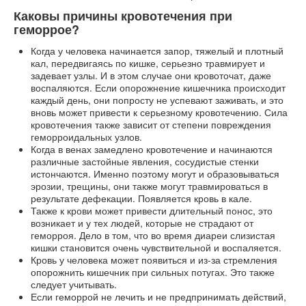
Каковы причины кровотечения при
геморрое?
Когда у человека начинается запор, тяжелый и плотный
кал, передвигаясь по кишке, серьезно травмирует и
задевает узлы. И в этом случае они кровоточат, даже
воспаляются. Если опорожнение кишечника происходит
каждый день, они попросту не успевают заживать, и это
вновь может привести к серьезному кровотечению. Сила
кровотечения также зависит от степени повреждения
геморроидальных узлов.
Когда в венах замедлено кровотечение и начинаются
различные застойные явления, сосудистые стенки
истончаются. Именно поэтому могут и образовываться
эрозии, трещины, они также могут травмироваться в
результате дефекации. Появляется кровь в кале.
Также к крови может привести длительный понос, это
возникает и у тех людей, которые не страдают от
геморроя. Дело в том, что во время диареи слизистая
кишки становится очень чувствительной и воспаляется.
Кровь у человека может появиться и из-за стремления
опорожнить кишечник при сильных потугах. Это также
следует учитывать.
Если геморрой не лечить и не предпринимать действий,