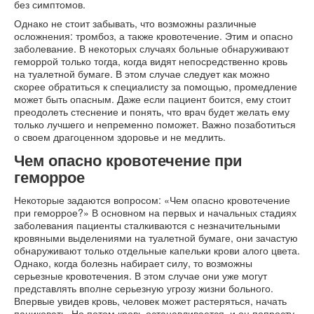
без симптомов.
Однако не стоит забывать, что возможны различные
осложнения: тромбоз, а также кровотечение. Этим и опасно
заболевание. В некоторых случаях больные обнаруживают
геморрой только тогда, когда видят непосредственно кровь
на туалетной бумаге. В этом случае следует как можно
скорее обратиться к специалисту за помощью, промедление
может быть опасным. Даже если пациент боится, ему стоит
преодолеть стеснение и понять, что врач будет желать ему
только лучшего и непременно поможет. Важно позаботиться
о своем драгоценном здоровье и не медлить.
Чем опасно кровотечение при
геморрое
Некоторые задаются вопросом: «Чем опасно кровотечение
при геморрое?» В основном на первых и начальных стадиях
заболевания пациенты сталкиваются с незначительными
кровяными выделениями на туалетной бумаге, они зачастую
обнаруживают только отдельные капельки крови алого цвета.
Однако, когда болезнь набирает силу, то возможны
серьезные кровотечения. В этом случае они уже могут
представлять вполне серьезную угрозу жизни больного.
Впервые увидев кровь, человек может растеряться, начать
паниковать. Но потом кровь останавливается, и он попросту