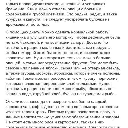
только провоцируют вздутие кишечника и усиливают
брожение. К ним можно отнести овощи с большим
содержанием грубой клетчатки. Это редька, редис, а также
кукуруза и капуста. Не следует употреблять булочки из
дрожжевого теста, квас.
С помощью диеты можно сделать нормальной работу
кишечника и улучшить его моторику, чтобы дефекация была
не такой сложной, и не возникали запоры. Достаточно
включить в рацион молочные и растительные продукты,
чтобы геморрой хотя бы немного стих, и исчезли также
кровотечения. Нужно стараться есть как можно больше
овощей, а также непосредственно фруктов. Это могут быть
свежие или печеные яблоки, сырая или же отварная свекла,
а также огурцы, морковь, абрикосы, которые очень полезны,
кабачки. Также можно приобрести изюм, курагу, чернослив,
которые являются природными слабительными. Нужно
включить в рацион нежирное мясо и рыбу, обязательно –
каши на воде, отрубной хлеб, бульон на курице или рыбе.
Откажитесь навсегда от газировки, особенно сладкой,
крепкого чая, кофе. Дело в том, что во время кровотечения
человек теряет кровь. Поэтому нужно восполнять влагу, а
данные напитки только усиливают обезвоживание и запоры.
Не стоит есть много риса и картофеля, так как в них
содержится большое количество крахмала. Сладости лучше