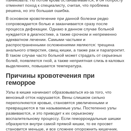
отменяет поход к специалисту, считая, что проблема
решена, но это большая ошибка.
В основном кровотечение при данной болезни редко
сопровождается болью и заканчивается сразу после
процесса дефекации. Однако в данном случае больной
нуждается в диагностике, а также срочном и непременно
адекватном лечении. Самыми частыми и
распространенными осложнениями являются: трещина
анального отверстия, свищ кишки, а также рак и парапроктит.
В таком случае часто больной может страдать от серьезных
болей, появляется гной, а также неприятная слизь в каловых
выделениях, повышается температура.
Причины кровотечения при
геморрое
Узлы в кишке начинают образовываться из-за того, что
венозный отток нарушается. Вены слишком сильно
переполняются кровью, становятся увеличенными и
превращаются в так называемые узлы. Постепенно узлы
развиваются, и это приводит к их серьезному
воспалительному процессу. Если геморроидальные шишки
образуются внутри самой прямой кишки, то ее просвет
становится меньше, и все сложнее опорожнить кишечник.