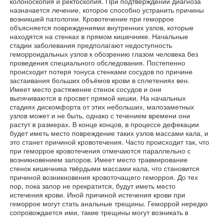
колоноскопия и ректоскопия. При подтверждении диагноза
назначается лечение, которое способно устранить причины
возникшей патологии. Кровотечение при геморрое
объясняется повреждениями внутренних узлов, которые
находятся на стенках в прямом кишечнике. Начальные
стадии заболевания предполагают недоступность
геморроидальных узлов к обозрению глазом человека без
проведения специального обследования. Постепенно
происходит потеря тонуса стенками сосудов по причине
застаивания больших объёмов крови в сплетениях вен.
Имеет место растяжение стенок сосудов и они
выпячиваются в просвет прямой кишки. На начальных
стадиях дискомфорта от этих небольших, малозаметных
узлов может и не быть, однако с течением времени они
растут в размерах. В конце концов, в процессе дефекации
будет иметь место повреждение таких узлов массами кала, и
это станет причиной кровотечения. Часто происходит так, что
при геморрое кровотечения отмечаются параллельно с
возникновением запоров. Имеет место травмирование
стенок кишечника твёрдыми массами кала, что становится
причиной возникновения кровоточащего геморроя. До тех
пор, пока запор не прекратится, будут иметь место
истечения крови. Иной причиной истечения крови при
геморрое могут стать анальные трещины. Геморрой нередко
сопровождается ими, такие трещины могут возникать в