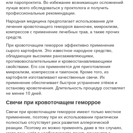
или паропроктита. Во избежание возникающих осложнений
лучше всего обследоваться у проктолога и получить
профессиональные рекомендации.
Народная медицина предполагает использование для
лечения кровоточащего геморроя ванночек, микроклизм,
компрессов с применение лечебных трав, а также прочих
средств.
При кровоточащем геморрое эффективно применение
сырого картофеля. Это известное народное средство,
обладающее высокими ранозаживляющими,
противовоспалительными и кровеостанавливающими
свойствами. Его сок применяется для приготовления
микроклизм, компрессов и тампонов. Кроме того, из
картофеля изготавливают качественные свечи. Их
применение обеспечивает быстрое устранение отёков и
остановку кровотечения. Длительность процедур составляет
не менее 10 дней.
Свечи при кровоточащем геморрое
Свечи при кровоточащем геморрое имеют только местное
применение, поэтому при их использовании практически
полностью отсутствует риск развития аллергической
реакции. Поэтому их можно применять даже в тех случаях,
когда речь идёт о необходимости лечить пациентов с