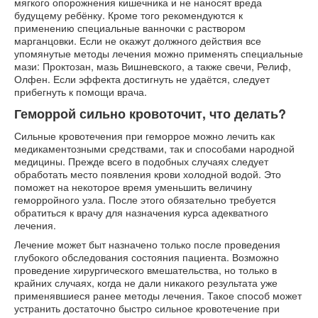
мягкого опорожнения кишечника и не наносят вреда
будущему ребёнку. Кроме того рекомендуются к
применению специальные ванночки с раствором
марганцовки. Если не окажут должного действия все
упомянутые методы лечения можно применять специальные
мази: Проктозан, мазь Вишневского, а также свечи, Релиф,
Олфен. Если эффекта достигнуть не удаётся, следует
прибегнуть к помощи врача.
Геморрой сильно кровоточит, что делать?
Сильные кровотечения при геморрое можно лечить как
медикаментозными средствами, так и способами народной
медицины. Прежде всего в подобных случаях следует
обработать место появления крови холодной водой. Это
поможет на некоторое время уменьшить величину
геморройного узла. После этого обязательно требуется
обратиться к врачу для назначения курса адекватного
лечения.
Лечение может быт назначено только после проведения
глубокого обследования состояния пациента. Возможно
проведение хирургического вмешательства, но только в
крайних случаях, когда не дали никакого результата уже
применявшиеся ранее методы лечения. Такое способ может
устранить достаточно быстро сильное кровотечение при