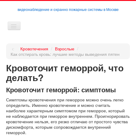
видеонаблюдение и охранно пожарные системы в Москве
Кровотечения:
Кровотечения
/
Взрослые
/
Дети
Как отстирать кровь: лучшие методы выведения пятен
Кровоточит геморрой, что
Взрослые
делать?
Препараты
Кровоточит геморрой: симптомы
Средства
Симптомы кровотечения при геморрое можно очень легко
Карта
определить. Именно кровотечение и можно считать
наиболее характерным симптомом при геморрое, который
не наблюдается при геморрое внутреннем. Проигнорировать
кровотечение нельзя, его резко отличаю от простого чувства
дискомфорта, которым сопровождается внутренний
геморрой.