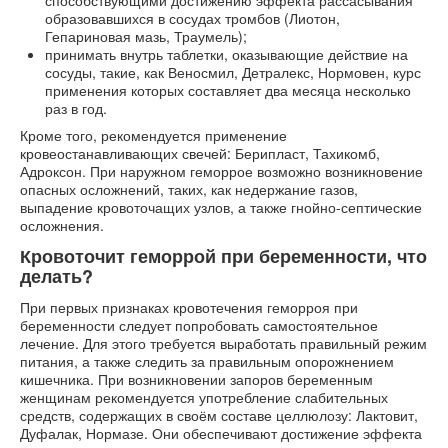
способствующими достижению эффекта рассасывания
образовавшихся в сосудах тромбов (Лиотон,
Гепариновая мазь, Траумель);
принимать внутрь таблетки, оказывающие действие на
сосуды, такие, как Веносмил, Детралекс, Нормовен, курс
применения которых составляет два месяца несколько
раз в год.
Кроме того, рекомендуется применение
кровеостанавливающих свечей: Берипласт, Тахикомб,
Адроксон. При наружном геморрое возможно возникновение
опасных осложнений, таких, как недержание газов,
выпадение кровоточащих узлов, а также гнойно-септические
осложнения.
Кровоточит геморрой при беременности, что
делать?
При первых признаках кровотечения геморроя при
беременности следует попробовать самостоятельное
лечение. Для этого требуется выработать правильный режим
питания, а также следить за правильным опорожнением
кишечника. При возникновении запоров беременным
женщинам рекомендуется употребление слабительных
средств, содержащих в своём составе целлюлозу: Лактовит,
Дуфалак, Нормазе. Они обеспечивают достижение эффекта